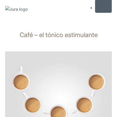
MENU
Saltar
a
Café – el tónico estimulante
el
contenido
Saltar
a
la
búsqueda