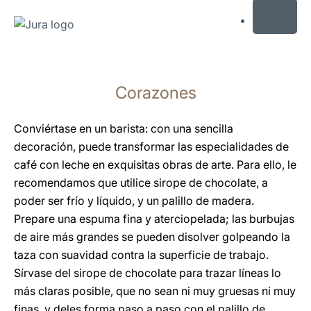
MENU
Saltar
a
Corazones
el
contenido
Saltar
Conviértase en un barista: con una sencilla
a
decoración, puede transformar las especialidades de
la
café con leche en exquisitas obras de arte. Para ello, le
búsqueda
recomendamos que utilice sirope de chocolate, a
poder ser frío y líquido, y un palillo de madera.
Prepare una espuma fina y aterciopelada; las burbujas
de aire más grandes se pueden disolver golpeando la
taza con suavidad contra la superficie de trabajo.
Sírvase del sirope de chocolate para trazar líneas lo
más claras posible, que no sean ni muy gruesas ni muy
finas, y deles forma paso a paso con el palillo de