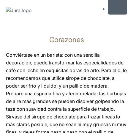
MENU
Saltar
a
Corazones
el
contenido
Saltar
Conviértase en un barista: con una sencilla
a
decoración, puede transformar las especialidades de
la
café con leche en exquisitas obras de arte. Para ello, le
búsqueda
recomendamos que utilice sirope de chocolate, a
poder ser frío y líquido, y un palillo de madera.
Prepare una espuma fina y aterciopelada; las burbujas
de aire más grandes se pueden disolver golpeando la
taza con suavidad contra la superficie de trabajo.
Sírvase del sirope de chocolate para trazar líneas lo
más claras posible, que no sean ni muy gruesas ni muy
finas, y deles forma paso a paso con el palillo de