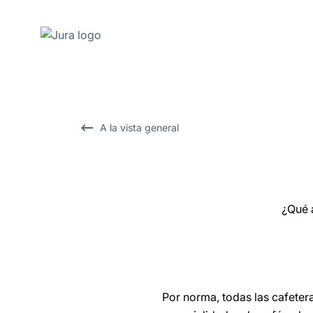
Saltar
a
el
contenido
A la vista general
Saltar
a
la
búsqueda
¿Qué 
Por norma, todas las cafete