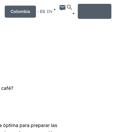
MENU
Colombia
-
ES
EN
 café?
 óptima para preparar las