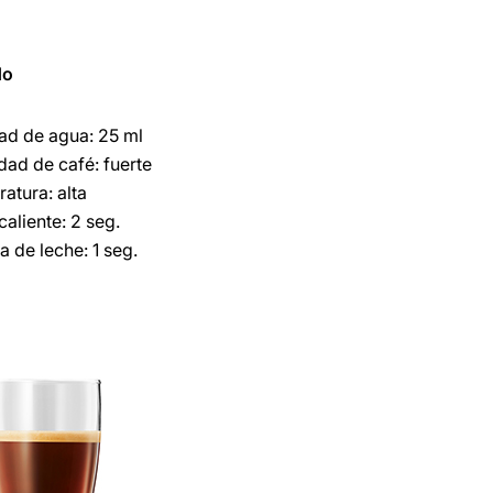
do
ad de agua: 25 ml
idad de café: fuerte
atura: alta
caliente: 2 seg.
 de leche: 1 seg.