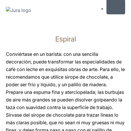
MENU
Saltar
a
Espiral
el
contenido
Saltar
Conviértase en un barista: con una sencilla
a
decoración, puede transformar las especialidades de
la
café con leche en exquisitas obras de arte. Para ello, le
búsqueda
recomendamos que utilice sirope de chocolate, a
poder ser frío y líquido, y un palillo de madera.
Prepare una espuma fina y aterciopelada; las burbujas
de aire más grandes se pueden disolver golpeando la
taza con suavidad contra la superficie de trabajo.
Sírvase del sirope de chocolate para trazar líneas lo
más claras posible, que no sean ni muy gruesas ni muy
finas, y deles forma paso a paso con el palillo de