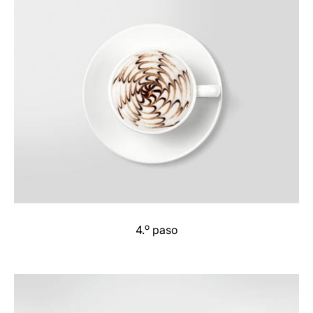
o
4.
paso