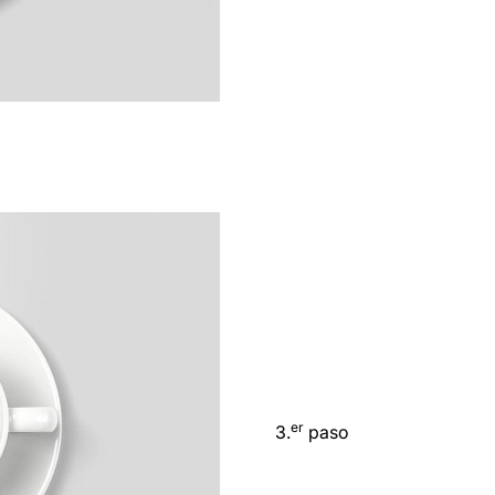
er
3.
paso