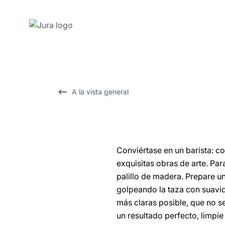
Saltar
a
el
contenido
A la vista general
Saltar
a
la
búsqueda
Conviértase en un barista: c
exquisitas obras de arte. Par
palillo de madera. Prepare u
golpeando la taza con suavida
más claras posible, que no s
un resultado perfecto, limpie