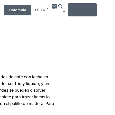
MENU
Colombia
-
ES
EN
ades de café con leche en
er ser frío y líquido, y un
andes se pueden disolver
olate para trazar líneas lo
on el palillo de madera. Para