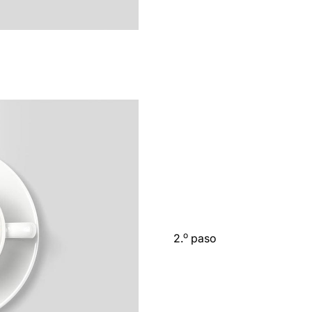
o
2.
paso