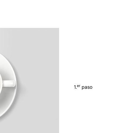
er
1.
paso